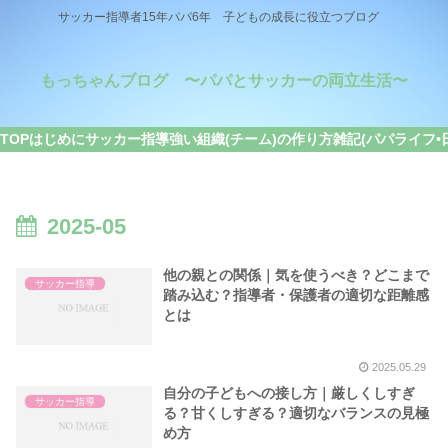
サッカー指導者15年パパ6年 子どもの成長に役立つブログ
もっちゃんブログ 〜パパとサッカーの両立生活〜
TOP
はじめに
サッカー指導
強い組織(チーム)の作り方
雑記(パパライフ•
2025-05
他の親との関係｜気を使うべき？どこまで
サッカー指導
踏み込む？指導者・保護者の適切な距離感
とは
2025.05.29
自分の子どもへの接し方｜厳しくしすぎ
サッカー指導
る？甘くしすぎる？適切なバランスの見極
め方