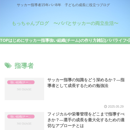
サッカー指導者15年パパ6年 子どもの成長に役立つブログ
もっちゃんブログ 〜パパとサッカーの両立生活〜
TOP
はじめに
サッカー指導
強い組織(チーム)の作り方
雑記(パパライフ•
指導者
サッカー指導の知識をどう深めるか？—指
強い組織(チーム)の作り方
導者として成長するための勉強法
2025.05.29
フィジカルや栄養管理をどこまで指導すべ
強い組織(チーム)の作り方
きか？—選手の成長を最大化するための適
切なアプローチとは