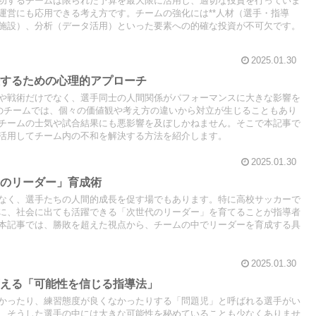
功するチームは限られた予算を最大限に活用し、適切な投資を行っていま
運営にも応用できる考え方です。チームの強化には**人材（選手・指導
施設）、分析（データ活用）といった要素への的確な投資が不可欠です。
2025.01.30
決するための心理的アプローチ
や戦術だけでなく、選手同士の人間関係がパフォーマンスに大きな影響を
模のチームでは、個々の価値観や考え方の違いから対立が生じることもあり
チームの士気や試合結果にも悪影響を及ぼしかねません。そこで本記事で
活用してチーム内の不和を解決する方法を紹介します。
2025.01.30
代のリーダー」育成術
なく、選手たちの人間的成長を促す場でもあります。特に高校サッカーで
に、社会に出ても活躍できる「次世代のリーダー」を育てることが指導者
本記事では、勝敗を超えた視点から、チームの中でリーダーを育成する具
2025.01.30
変える「可能性を信じる指導法」
かったり、練習態度が良くなかったりする「問題児」と呼ばれる選手がい
、そうした選手の中には大きな可能性を秘めていることも少なくありませ