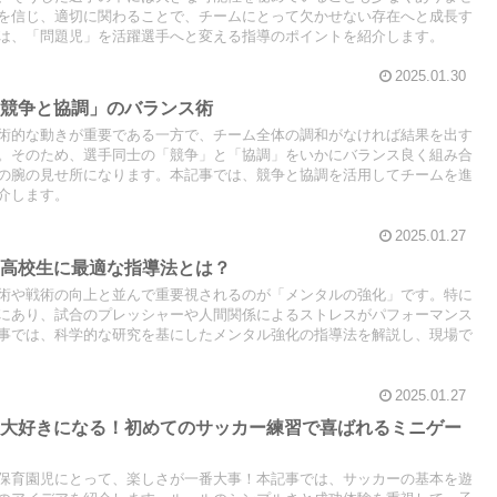
を信じ、適切に関わることで、チームにとって欠かせない存在へと成長す
は、「問題児」を活躍選手へと変える指導のポイントを紹介します。
2025.01.30
「競争と協調」のバランス術
術的な動きが重要である一方で、チーム全体の調和がなければ結果を出す
。そのため、選手同士の「競争」と「協調」をいかにバランス良く組み合
の腕の見せ所になります。本記事では、競争と協調を活用してチームを進
介します。
2025.01.27
！高校生に最適な指導法とは？
術や戦術の向上と並んで重要視されるのが「メンタルの強化」です。特に
にあり、試合のプレッシャーや人間関係によるストレスがパフォーマンス
事では、科学的な研究を基にしたメンタル強化の指導法を解説し、現場で
2025.01.27
を大好きになる！初めてのサッカー練習で喜ばれるミニゲー
ア
保育園児にとって、楽しさが一番大事！本記事では、サッカーの基本を遊