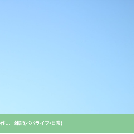
強い組織(チーム)の作り方
雑記(パパライフ•日常)