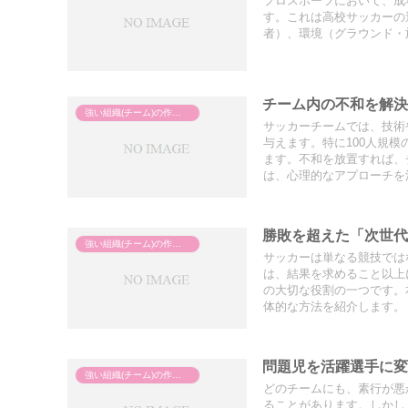
プロスポーツにおいて、成
す。これは高校サッカーの
者）、環境（グラウンド・
チーム内の不和を解
強い組織(チーム)の作り方
サッカーチームでは、技術
与えます。特に100人規
ます。不和を放置すれば、
は、心理的なアプローチを
勝敗を超えた「次世
強い組織(チーム)の作り方
サッカーは単なる競技では
は、結果を求めること以上
の大切な役割の一つです。
体的な方法を紹介します。
問題児を活躍選手に
強い組織(チーム)の作り方
どのチームにも、素行が悪
ることがあります。しかし