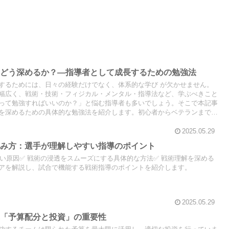
をどう深めるか？—指導者として成長するための勉強法
するためには、日々の経験だけでなく、体系的な学び が欠かせません。
幅広く、戦術・技術・フィジカル・メンタル・指導法など、学ぶべきこと
って勉強すればいいのか？」と悩む指導者も多いでしょう。そこで本記事
を深めるための具体的な勉強法を紹介します。初心者からベテランまで、
け、指導の質を高めていきましょう！
2025.05.29
込み方：選手が理解しやすい指導のポイント
ない原因✅ 戦術の浸透をスムーズにする具体的な方法✅ 戦術理解を深める
アを解説し、試合で機能する戦術指導のポイントを紹介します。
2025.05.29
ぶ「予算配分と投資」の重要性