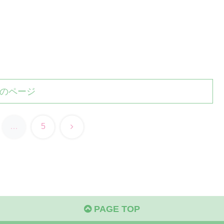
のページ
次
…
5
へ
PAGE TOP