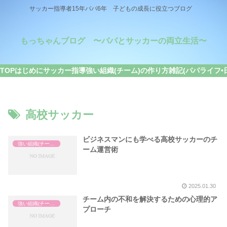
サッカー指導者15年パパ6年 子どもの成長に役立つブログ
もっちゃんブログ 〜パパとサッカーの両立生活〜
TOP
はじめに
サッカー指導
強い組織(チーム)の作り方
雑記(パパライフ•
高校サッカー
ビジネスマンにも学べる高校サッカーのチ
強い組織(チーム)の作り方
ーム運営術
2025.01.30
チーム内の不和を解決するための心理的ア
強い組織(チーム)の作り方
プローチ