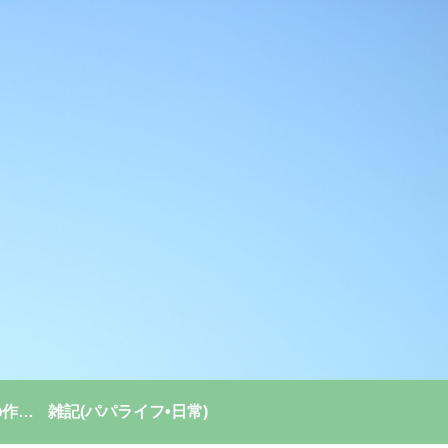
強い組織(チーム)の作り方
雑記(パパライフ•日常)