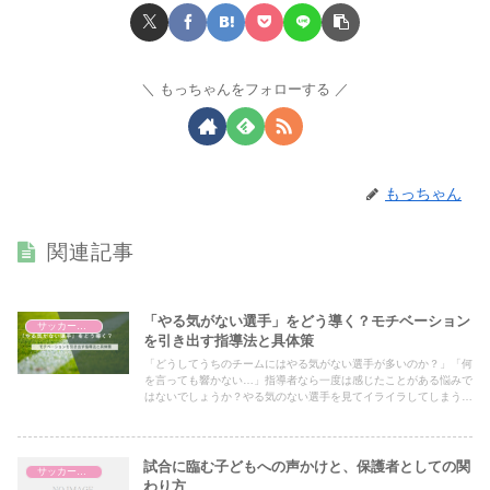
もっちゃんをフォローする
もっちゃん
関連記事
「やる気がない選手」をどう導く？モチベーション
サッカー指導
を引き出す指導法と具体策
「どうしてうちのチームにはやる気がない選手が多いのか？」「何
を言っても響かない…」指導者なら一度は感じたことがある悩みで
はないでしょうか？やる気のない選手を見てイライラしてしまうの
は当然です。しかし、単に「やる気がない」と片付けてしまうのは
もったいない。選手の本音に寄り添い、適切なアプローチを取れ
ば、彼らのモチベーションを引き出し、大きく成長させることがで
きます。
試合に臨む子どもへの声かけと、保護者としての関
サッカー指導
わり方