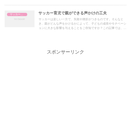
サッカー育児で親ができる声かけの工夫
サッカー指導
サッカーは楽しい一方で、失敗や挫折がつきものです。そんなと
き、親がどんな声をかけるかによって、子どもの成長やモチベーシ
ョンに大きな影響を与えることをご存知ですか？この記事では、子
どもがサッカーを通じて成長できるよう、親としてどのように声か
けを工夫すればいいのか、具体例と心理学の視点を交えながらお伝
えします。
スポンサーリンク