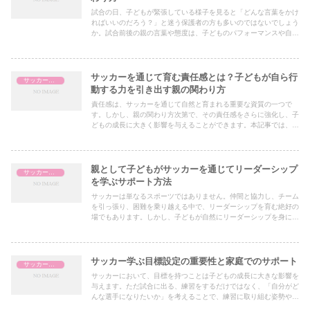
試合の日、子どもが緊張している様子を見ると「どんな言葉をかけ
ればいいのだろう？」と迷う保護者の方も多いのではないでしょう
か。試合前後の親の言葉や態度は、子どものパフォーマンスや自信
に大きな影響を与えます。本記事では、試合を迎える子どもに対す
る効果的な声かけやサポート方法をご紹介します。
サッカーを通じて育む責任感とは？子どもが自ら行
サッカー指導
動する力を引き出す親の関わり方
責任感は、サッカーを通じて自然と育まれる重要な資質の一つで
す。しかし、親の関わり方次第で、その責任感をさらに強化し、子
どもの成長に大きく影響を与えることができます。本記事では、子
どもがサッカーを通じて責任感を育む具体的な方法と親が実践でき
るサポートについて解説します。
親として子どもがサッカーを通じてリーダーシップ
サッカー指導
を学ぶサポート方法
サッカーは単なるスポーツではありません。仲間と協力し、チーム
を引っ張り、困難を乗り越える中で、リーダーシップを育む絶好の
場でもあります。しかし、子どもが自然にリーダーシップを身につ
けるわけではありません。親が意識的にサポートすることで、その
学びが深まり、日常生活や将来の成功にもつながります。本記事で
は、リーダーシップを育む具体的なアプローチと、親ができるサポ
ートの方法を解説します。
サッカー学ぶ目標設定の重要性と家庭でのサポート
サッカー指導
サッカーにおいて、目標を持つことは子どもの成長に大きな影響を
与えます。ただ試合に出る、練習をするだけではなく、「自分がど
んな選手になりたいか」を考えることで、練習に取り組む姿勢や意
識が変わります。