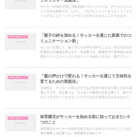
プレッシャー克服法」
サッカーの試合で感じる緊張感やプレッシャーは、子どもたちにと
って大きな挑戦です。しかし、このプレッシャーをうまくコントロ
ールすることで、パフォーマンスを向上させることができます。本
記事では、親がどのようにサポートすることで子どもが試合の緊張
を克服し、楽しみながら実力を発揮できるようになるのかを解説し
ます。
「親子の絆を深める！サッカーを通じた家庭でのコ
サッカー指導
ミュニケーション術」
サッカーを通じて、親と子どもの絆を深めることは、単なる試合の
応援以上の価値を持ちます。本記事では、家庭内での具体的な会話
術やコミュニケーションのポイントを紹介しながら、親子でサッカ
ーをもっと楽しむ方法を提案します。親のサポートが、子どもの成
長や自信を育む大きな鍵となります！
「親の声かけで変わる！サッカーを通じて主体性を
サッカー指導
育てるための実践法」
主体性は、サッカーに限らず子どもが自分の道を切り開くために必
要な力です。本記事では、サッカーの練習や試合を通じて、親がど
のようなサポートをすることで子どもの主体性を引き出せるかにつ
いて、具体例を交えて解説します。子ども自身が考え行動する力を
育むための声かけや接し方を学びましょう。
保育園児がサッカーを始める前に知っておきたい5
サッカー指導
つのこと
保育園児がサッカーを始める前に知っておきたい5つのことこの記
事の概要この記事では、保育園児が初めてサ...