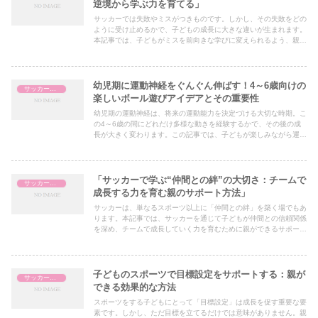
逆境から学ぶ力を育てる」
サッカーでは失敗やミスがつきものです。しかし、その失敗をどの
ように受け止めるかで、子どもの成長に大きな違いが生まれます。
本記事では、子どもがミスを前向きな学びに変えられるよう、親が
できる具体的なサポート方法を解説します。親子の対話を通じて、
逆境を乗り越える力を育むアプローチを学びましょう。
幼児期に運動神経をぐんぐん伸ばす！4～6歳向けの
サッカー指導
楽しいボール遊びアイデアとその重要性
幼児期の運動神経は、将来の運動能力を決定づける大切な時期。こ
の4～6歳の間にどれだけ多様な動きを経験するかで、その後の成
長が大きく変わります。この記事では、子どもが楽しみながら運動
神経を育むためのボール遊びを具体的に解説します。家や公園でも
簡単に取り入れられるアイデアをぜひ活用してください！
「サッカーで学ぶ“仲間との絆”の大切さ：チームで
サッカー指導
成長する力を育む親のサポート方法」
サッカーは、単なるスポーツ以上に「仲間との絆」を築く場でもあ
ります。本記事では、サッカーを通じて子どもが仲間との信頼関係
を深め、チームで成長していく力を育むために親ができるサポート
の具体的な方法を紹介します。子どもが社会性や協調性を身につ
け、人生を豊かにする第一歩を親子で考えてみましょう。
子どものスポーツで目標設定をサポートする：親が
サッカー指導
できる効果的な方法
スポーツをする子どもにとって「目標設定」は成長を促す重要な要
素です。しかし、ただ目標を立てるだけでは意味がありません。親