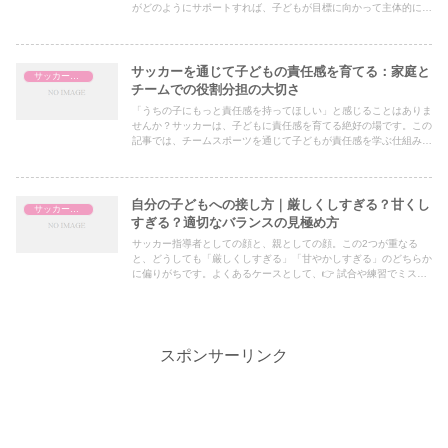
がどのようにサポートすれば、子どもが目標に向かって主体的に努
力できるのかを詳しく解説します。今日から実践できる具体例も紹
介します！
サッカーを通じて子どもの責任感を育てる：家庭と
サッカー指導
チームでの役割分担の大切さ
「うちの子にもっと責任感を持ってほしい」と感じることはありま
せんか？サッカーは、子どもに責任感を育てる絶好の場です。この
記事では、チームスポーツを通じて子どもが責任感を学ぶ仕組み
と、家庭でそれをどのようにサポートできるかについて詳しく解説
します。
自分の子どもへの接し方｜厳しくしすぎる？甘くし
サッカー指導
すぎる？適切なバランスの見極め方
サッカー指導者としての顔と、親としての顔。この2つが重なる
と、どうしても「厳しくしすぎる」「甘やかしすぎる」のどちらか
に偏りがちです。よくあるケースとして、👉 試合や練習でミスを
すると、他の選手よりも厳しく叱ってしまう👉 逆に、自分の子ど
もだからこそ遠慮して指導の手を抜いてしまう
スポンサーリンク