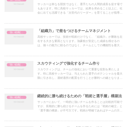
サッカーは単なる競技ではなく、選手たちの人間的成長を促す場で
もあります。特に高校サッカーでは、結果を求めること以上に、社
会に出ても活躍できる「次世代のリーダー」を育てることが指導者
の大切な役割の一つです。本記事では、勝敗を超えた視点から、チ
ームの中でリーダーを育成する具体的な方法を紹介します。
「組織力」で差をつけるチームマネジメント
強い組織(チーム)の作り方
高校サッカーでは、技術や戦術だけでなく、「組織力」が勝敗を左
右する大きな要因となります。強豪校が安定した成績を残せるの
は、個々の能力に頼るのではなく、チームとしての機能性を最大限
に引き出しているからです。本記事では、組織力を高めるためのチ
ームマネジメントのポイントを紹介します。
スカウティングで強化するチーム作り
強い組織(チーム)の作り方
スカウティングは、チームの強化において重要な役割を果たしま
す。特に高校サッカーでは、与えられた選手のポテンシャルを最大
限に引き出し、適材適所の配置を行うことが勝利への鍵となりま
す。本記事では、スカウティングを活用したチーム作りのポイント
を紹介します。
継続的に勝ち続けるための「戦術と選手層」構築法
強い組織(チーム)の作り方
サッカーにおいて、一時的に強いチームを作ることは比較的可能で
すが、長期的に勝ち続けるチームを作るためには「戦術の確立」と
「選手層の構築」が不可欠です。戦術が明確であればチームの方向
性がブレることなく、選手層が厚ければ戦力の維持と成長が可能に
なります。本記事では、継続的に勝つための戦術設計と選手層の管
理方法について詳しく解説します。