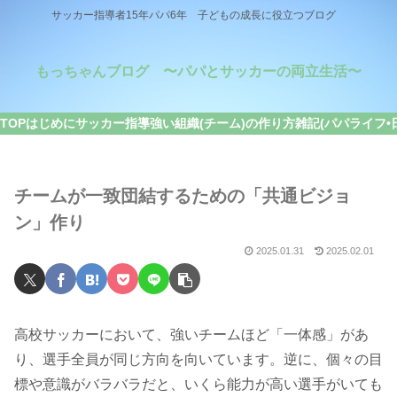
サッカー指導者15年パパ6年 子どもの成長に役立つブログ
もっちゃんブログ 〜パパとサッカーの両立生活〜
TOP
はじめに
サッカー指導
強い組織(チーム)の作り方
雑記(パパライフ•
チームが一致団結するための「共通ビジョ
ン」作り
2025.01.31
2025.02.01
高校サッカーにおいて、強いチームほど「一体感」があ
り、選手全員が同じ方向を向いています。逆に、個々の目
標や意識がバラバラだと、いくら能力が高い選手がいても