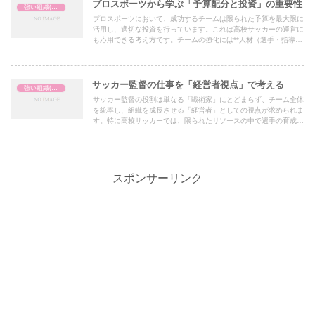
プロスポーツから学ぶ「予算配分と投資」の重要性
強い組織(チーム)の作り方
プロスポーツにおいて、成功するチームは限られた予算を最大限に
活用し、適切な投資を行っています。これは高校サッカーの運営に
も応用できる考え方です。チームの強化には**人材（選手・指導
者）、環境（グラウンド・施設）、分析（データ活用）といった要
素への的確な投資が不可欠です。
サッカー監督の仕事を「経営者視点」で考える
強い組織(チーム)の作り方
サッカー監督の役割は単なる「戦術家」にとどまらず、チーム全体
を統率し、組織を成長させる「経営者」としての視点が求められま
す。特に高校サッカーでは、限られたリソースの中で選手の育成、
チームの強化、試合での成果を両立しなければなりません。
スポンサーリンク