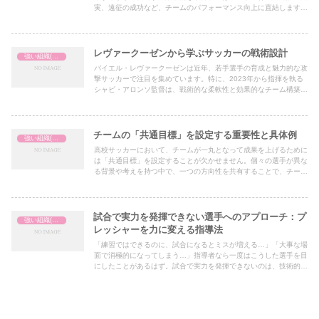
実、遠征の成功など、チームのパフォーマンス向上に直結します。
本記事では、年間予算を効率的かつ効果的に活用するためのマネジ
メント術を紹介します。
レヴァークーゼンから学ぶサッカーの戦術設計
強い組織(チーム)の作り方
バイエル・レヴァークーゼンは近年、若手選手の育成と魅力的な攻
撃サッカーで注目を集めています。特に、2023年から指揮を執る
シャビ・アロンソ監督は、戦術的な柔軟性と効果的なチーム構築で
チームを成長させています。ここでは、レヴァークーゼンの戦術か
ら学べるポイントを解説し、それを高校サッカーに応用する方法を
提案します。
チームの「共通目標」を設定する重要性と具体例
強い組織(チーム)の作り方
高校サッカーにおいて、チームが一丸となって成果を上げるために
は「共通目標」を設定することが欠かせません。個々の選手が異な
る背景や考えを持つ中で、一つの方向性を共有することで、チーム
のまとまりやパフォーマンスが向上します。ここでは、「共通目
標」を設定する重要性と、その具体例について考えていきます。
試合で実力を発揮できない選手へのアプローチ：プ
強い組織(チーム)の作り方
レッシャーを力に変える指導法
「練習ではできるのに、試合になるとミスが増える…」「大事な場
面で消極的になってしまう…」指導者なら一度はこうした選手を目
にしたことがあるはず。試合で実力を発揮できないのは、技術的な
問題ではなく、心理的な要因が大きく影響していることが多いです