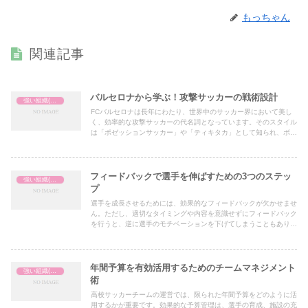
もっちゃん
関連記事
バルセロナから学ぶ！攻撃サッカーの戦術設計
強い組織(チーム)の作り方
FCバルセロナは長年にわたり、世界中のサッカー界において美し
く、効率的な攻撃サッカーの代名詞となっています。そのスタイル
は「ポゼッションサッカー」や「ティキタカ」として知られ、ボー
ルを支配し、攻撃をコントロールする哲学に基づいています。本記
事では、バルセロナの戦術的特徴と、そのエッセンスを高校サッカ
ーに応用する方法について解説します。
フィードバックで選手を伸ばすための3つのステッ
強い組織(チーム)の作り方
プ
選手を成長させるためには、効果的なフィードバックが欠かせませ
ん。ただし、適切なタイミングや内容を意識せずにフィードバック
を行うと、逆に選手のモチベーションを下げてしまうこともありま
す。ここでは、選手を伸ばすための「3つのステップ」を紹介しま
す。この方法を取り入れることで、選手がフィードバックを前向き
に受け入れ、次の行動に繋げることができます。
年間予算を有効活用するためのチームマネジメント
強い組織(チーム)の作り方
術
高校サッカーチームの運営では、限られた年間予算をどのように活
用するかが重要です。効果的な予算管理は、選手の育成、施設の充