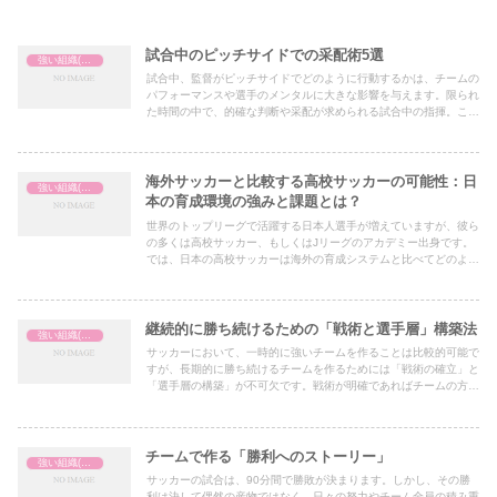
試合中のピッチサイドでの采配術5選
強い組織(チーム)の作り方
試合中、監督がピッチサイドでどのように行動するかは、チームの
パフォーマンスや選手のメンタルに大きな影響を与えます。限られ
た時間の中で、的確な判断や采配が求められる試合中の指揮。ここ
では、試合中に実践できる効果的な采配術を5つ紹介します。
海外サッカーと比較する高校サッカーの可能性：日
強い組織(チーム)の作り方
本の育成環境の強みと課題とは？
世界のトップリーグで活躍する日本人選手が増えていますが、彼ら
の多くは高校サッカー、もしくはJリーグのアカデミー出身です。
では、日本の高校サッカーは海外の育成システムと比べてどのよう
な特徴があり、どのような可能性を秘めているのでしょうか？本記
事では、海外と日本の育成環境を比較しながら、日本の高校サッカ
ーが持つ強みと今後の課題について掘り下げていきます。
継続的に勝ち続けるための「戦術と選手層」構築法
強い組織(チーム)の作り方
サッカーにおいて、一時的に強いチームを作ることは比較的可能で
すが、長期的に勝ち続けるチームを作るためには「戦術の確立」と
「選手層の構築」が不可欠です。戦術が明確であればチームの方向
性がブレることなく、選手層が厚ければ戦力の維持と成長が可能に
なります。本記事では、継続的に勝つための戦術設計と選手層の管
理方法について詳しく解説します。
チームで作る「勝利へのストーリー」
強い組織(チーム)の作り方
サッカーの試合は、90分間で勝敗が決まります。しかし、その勝
利は決して偶然の産物ではなく、日々の努力やチーム全員の積み重