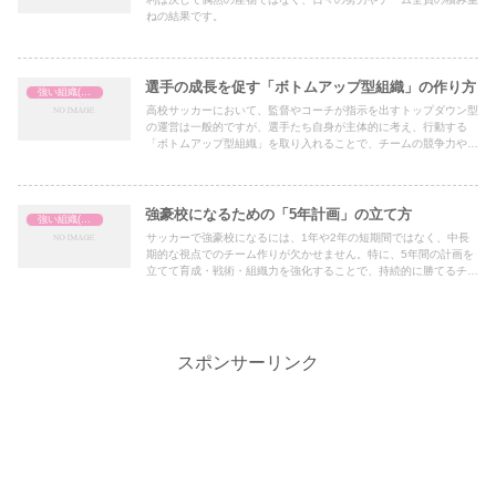
ねの結果です。
選手の成長を促す「ボトムアップ型組織」の作り方
強い組織(チーム)の作り方
高校サッカーにおいて、監督やコーチが指示を出すトップダウン型
の運営は一般的ですが、選手たち自身が主体的に考え、行動する
「ボトムアップ型組織」を取り入れることで、チームの競争力や選
手の個人能力を大きく伸ばすことができます。以下では、選手主体
のチーム作りに向けた具体的なアプローチをご紹介します。
強豪校になるための「5年計画」の立て方
強い組織(チーム)の作り方
サッカーで強豪校になるには、1年や2年の短期間ではなく、中長
期的な視点でのチーム作りが欠かせません。特に、5年間の計画を
立てて育成・戦術・組織力を強化することで、持続的に勝てるチー
ムが作れます。
スポンサーリンク