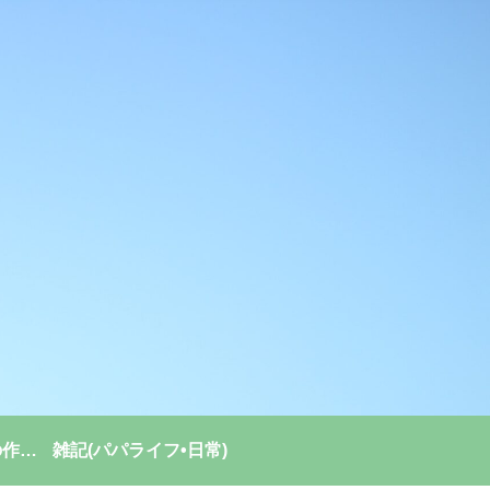
強い組織(チーム)の作り方
雑記(パパライフ•日常)