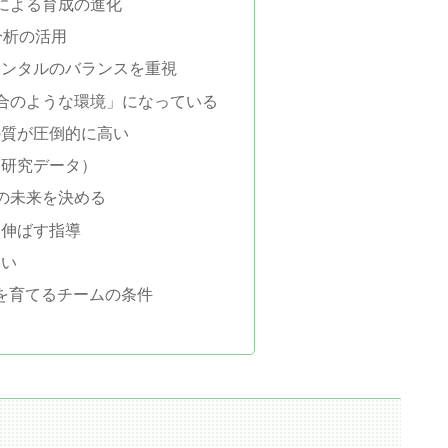
チによる育成の進化
分析の活用
メンタルのバランスを重視
試合のような環境」になっている
の質が圧倒的に高い
（研究データ）
手の未来を決める
を伸ばす指導
違い
を育てるチームの条件