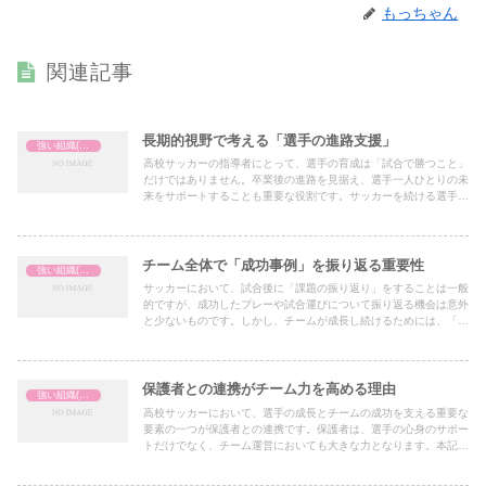
もっちゃん
関連記事
長期的視野で考える「選手の進路支援」
強い組織(チーム)の作り方
高校サッカーの指導者にとって、選手の育成は「試合で勝つこと」
だけではありません。卒業後の進路を見据え、選手一人ひとりの未
来をサポートすることも重要な役割です。サッカーを続ける選手も
いれば、大学進学や一般企業への就職を目指す選手もいます。本記
事では、長期的な視野を持ち、選手の進路を支援するための具体的
な方法を紹介します。
チーム全体で「成功事例」を振り返る重要性
強い組織(チーム)の作り方
サッカーにおいて、試合後に「課題の振り返り」をすることは一般
的ですが、成功したプレーや試合運びについて振り返る機会は意外
と少ないものです。しかし、チームが成長し続けるためには、「成
功事例」の振り返りが非常に重要です。本記事では、成功事例の共
有がもたらす効果と、実践方法について解説します。
保護者との連携がチーム力を高める理由
強い組織(チーム)の作り方
高校サッカーにおいて、選手の成長とチームの成功を支える重要な
要素の一つが保護者との連携です。保護者は、選手の心身のサポー
トだけでなく、チーム運営においても大きな力となります。本記事
では、保護者との連携がどのようにチーム力を高めるのか、その理
由と具体的な方法を解説します。