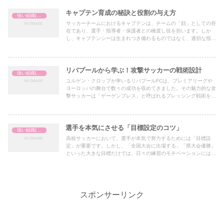
キャプテン育成の秘訣と役割の与え方
強い組織(チーム)の作り方
サッカーチームにおけるキャプテンは、チームの「顔」としての存
在であり、選手・指導者・保護者との橋渡し役を担います。しか
し、キャプテンシーは生まれつき備わるものではなく、適切な指導
や役割付けを通じて育まれるものです。本記事では、キャプテン育
成の具体的な方法と適切な役割の与え方について解説します。
リバプールから学ぶ！攻撃サッカーの戦術設計
強い組織(チーム)の作り方
ユルゲン・クロップが率いるリバプールFCは、プレミアリーグや
ヨーロッパの舞台で数々の成功を収めてきました。その魅力的な攻
撃サッカーは「ゲーゲンプレス」と呼ばれるプレッシング戦術を核
に、驚異的な攻撃力を発揮しています。本記事では、リバプールの
攻撃サッカーを高校サッカーでも実践できる形で解説し、戦術設計
に役立つ具体的な方法をご紹介します。
選手を本気にさせる「目標設定のコツ」
強い組織(チーム)の作り方
高校サッカーにおいて、選手が本気で努力するためには「目標設
定」が重要です。しかし、「全国大会に出場する」「県大会優勝」
といった大きな目標だけでは、日々の練習のモチベーションにはつ
ながりにくいこともあります。では、どのように目標を設定すれ
ば、選手が本気で努力し続けるようになるのでしょうか？本記事で
は、選手が主体的に取り組める**「目標設定のコツ」**を5つ紹介
します。
スポンサーリンク