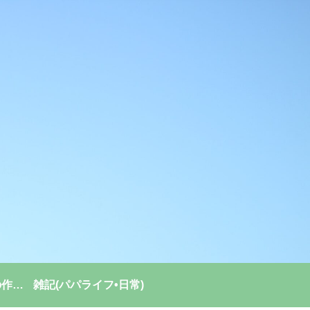
強い組織(チーム)の作り方
雑記(パパライフ•日常)