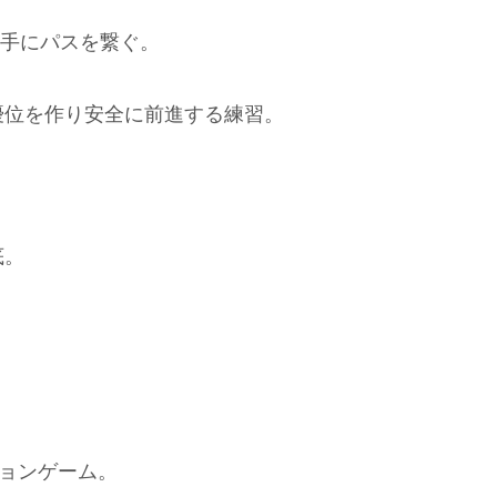
選手にパスを繋ぐ。
優位を作り安全に前進する練習。
底。
ションゲーム。