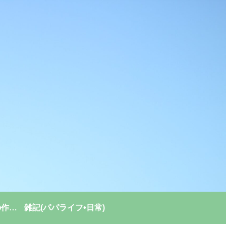
強い組織(チーム)の作り方
雑記(パパライフ•日常)