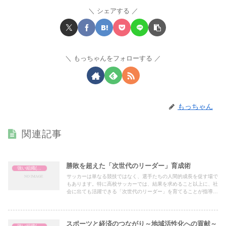
シェアする
もっちゃんをフォローする
もっちゃん
関連記事
勝敗を超えた「次世代のリーダー」育成術
強い組織(チーム)の作り方
サッカーは単なる競技ではなく、選手たちの人間的成長を促す場で
もあります。特に高校サッカーでは、結果を求めること以上に、社
会に出ても活躍できる「次世代のリーダー」を育てることが指導者
の大切な役割の一つです。本記事では、勝敗を超えた視点から、チ
ームの中でリーダーを育成する具体的な方法を紹介します。
スポーツと経済のつながり～地域活性化への貢献～
強い組織(チーム)の作り方