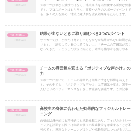
スポーツは単なる競技ではなく、地域経済を活性化する重要な要素
です。プロスポーツはもちろん、高校や大学のスポーツイベントで
も、多くの人を集め、地域に経済的な波及効果をもたらします。本
記事では、スポーツが地域経済に与える影響について具体的な事例
を交えながら解説します。
結果が出ないときに取り組むべき3つのポイント
強い組織(チーム)の作り方
サッカーでは、どれだけ努力してもなかなか結果が出ない時期があ
ります。「練習しているのに勝てない…」「チームの雰囲気が悪く
なってきた…」こうした状況に陥ると、選手も指導者も焦りや不安
を感じるものです。
チームの雰囲気を変える「ポジティブな声かけ」の
強い組織(チーム)の作り方
力
スポーツにおいて、チームの雰囲気は結果に大きな影響を与えま
す。その中でも、「ポジティブな声かけ」は雰囲気を変え、選手一
人ひとりのパフォーマンスを引き出す重要な要素です。この記事で
は、ポジティブな声かけの具体的な効果と、実践するためのコツに
ついて解説します。
高校生の身体に合わせた効果的なフィジカルトレー
強い組織(チーム)の作り方
ニング
高校生は身体的にも精神的にも成長過程にあり、フィジカルトレー
ニングを計画する際には年齢や個々の発達状況を考慮することが不
可欠です。無理なトレーニングはケガや成長障害につながるリスク
がある一方、適切なプログラムは競技力向上やケガの予防に大いに