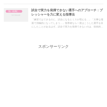
役立ちます。本記事では、高校生の身体に適した効果的なフィジカ
ルトレーニングのポイントを解説します。
試合で実力を発揮できない選手へのアプローチ：プ
強い組織(チーム)の作り方
レッシャーを力に変える指導法
「練習ではできるのに、試合になるとミスが増える…」「大事な場
面で消極的になってしまう…」指導者なら一度はこうした選手を目
にしたことがあるはず。試合で実力を発揮できないのは、技術的な
問題ではなく、心理的な要因が大きく影響していることが多いです
スポンサーリンク