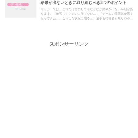
結果が出ないときに取り組むべき3つのポイント
強い組織(チーム)の作り方
サッカーでは、どれだけ努力してもなかなか結果が出ない時期があ
ります。「練習しているのに勝てない…」「チームの雰囲気が悪く
なってきた…」こうした状況に陥ると、選手も指導者も焦りや不安
を感じるものです。
スポンサーリンク