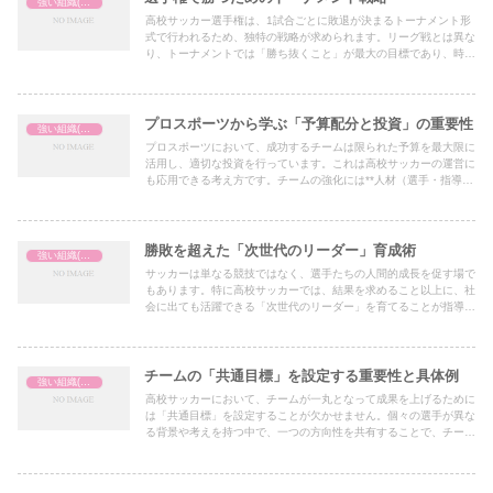
強い組織(チーム)の作り方
高校サッカー選手権は、1試合ごとに敗退が決まるトーナメント形
式で行われるため、独特の戦略が求められます。リーグ戦とは異な
り、トーナメントでは「勝ち抜くこと」が最大の目標であり、時に
は内容よりも結果が重要になる場面もあります。本記事では、選手
権で勝つためのトーナメント戦略を以下の4つの観点から解説しま
す。
プロスポーツから学ぶ「予算配分と投資」の重要性
強い組織(チーム)の作り方
プロスポーツにおいて、成功するチームは限られた予算を最大限に
活用し、適切な投資を行っています。これは高校サッカーの運営に
も応用できる考え方です。チームの強化には**人材（選手・指導
者）、環境（グラウンド・施設）、分析（データ活用）といった要
素への的確な投資が不可欠です。
勝敗を超えた「次世代のリーダー」育成術
強い組織(チーム)の作り方
サッカーは単なる競技ではなく、選手たちの人間的成長を促す場で
もあります。特に高校サッカーでは、結果を求めること以上に、社
会に出ても活躍できる「次世代のリーダー」を育てることが指導者
の大切な役割の一つです。本記事では、勝敗を超えた視点から、チ
ームの中でリーダーを育成する具体的な方法を紹介します。
チームの「共通目標」を設定する重要性と具体例
強い組織(チーム)の作り方
高校サッカーにおいて、チームが一丸となって成果を上げるために
は「共通目標」を設定することが欠かせません。個々の選手が異な
る背景や考えを持つ中で、一つの方向性を共有することで、チーム
のまとまりやパフォーマンスが向上します。ここでは、「共通目
標」を設定する重要性と、その具体例について考えていきます。