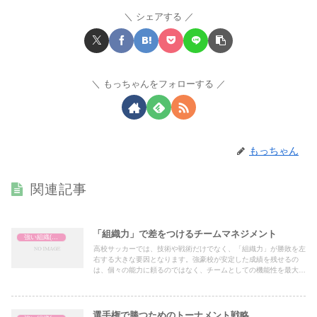
シェアする
もっちゃんをフォローする
もっちゃん
関連記事
「組織力」で差をつけるチームマネジメント
強い組織(チーム)の作り方
高校サッカーでは、技術や戦術だけでなく、「組織力」が勝敗を左
右する大きな要因となります。強豪校が安定した成績を残せるの
は、個々の能力に頼るのではなく、チームとしての機能性を最大限
に引き出しているからです。本記事では、組織力を高めるためのチ
ームマネジメントのポイントを紹介します。
選手権で勝つためのトーナメント戦略