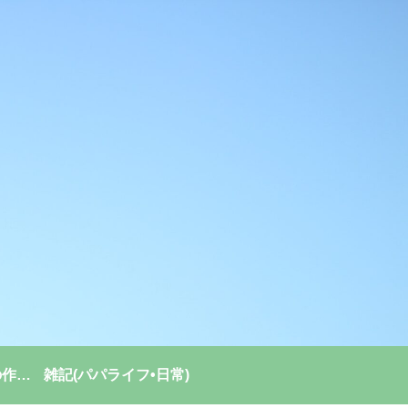
強い組織(チーム)の作り方
雑記(パパライフ•日常)