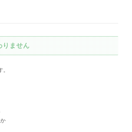
わりません
す。
係
つか