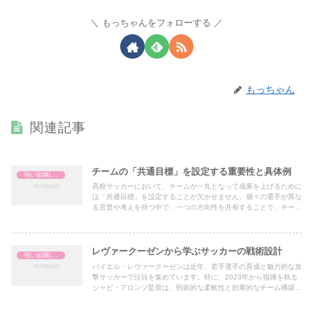
もっちゃんをフォローする
もっちゃん
関連記事
チームの「共通目標」を設定する重要性と具体例
強い組織(チーム)の作り方
高校サッカーにおいて、チームが一丸となって成果を上げるために
は「共通目標」を設定することが欠かせません。個々の選手が異な
る背景や考えを持つ中で、一つの方向性を共有することで、チーム
のまとまりやパフォーマンスが向上します。ここでは、「共通目
標」を設定する重要性と、その具体例について考えていきます。
レヴァークーゼンから学ぶサッカーの戦術設計
強い組織(チーム)の作り方
バイエル・レヴァークーゼンは近年、若手選手の育成と魅力的な攻
撃サッカーで注目を集めています。特に、2023年から指揮を執る
シャビ・アロンソ監督は、戦術的な柔軟性と効果的なチーム構築で
チームを成長させています。ここでは、レヴァークーゼンの戦術か
ら学べるポイントを解説し、それを高校サッカーに応用する方法を