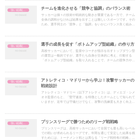
提案します。
チームを進化させる「競争と協調」のバランス術
強い組織(チーム)の作り方
サッカーは個々の技術や戦術的な動きが重要である一方で、チーム
全体の調和がなければ結果を出すことは難しいスポーツです。その
ため、選手同士の「競争」と「協調」をいかにバランス良く組み合
わせるかが、監督やコーチの腕の見せ所になります。本記事では、
競争と協調を活用してチームを進化させる具体的な方法を紹介しま
す。
選手の成長を促す「ボトムアップ型組織」の作り方
強い組織(チーム)の作り方
高校サッカーにおいて、監督やコーチが指示を出すトップダウン型
の運営は一般的ですが、選手たち自身が主体的に考え、行動する
「ボトムアップ型組織」を取り入れることで、チームの競争力や選
手の個人能力を大きく伸ばすことができます。以下では、選手主体
のチーム作りに向けた具体的なアプローチをご紹介します。
アトレティコ・マドリーから学ぶ！攻撃サッカーの
強い組織(チーム)の作り方
戦術設計
アトレティコ・マドリー（以下アトレティコ）は、ディエゴ・シメ
オネ監督のもと、「堅守速攻」を特徴としたチームとして知られて
いますが、近年では守備だけでなく、攻撃の洗練度も大きく向上し
ています。アトレティコの攻撃サッカーは、緻密な組織力と瞬間的
な破壊力を持つ「効率性」が特徴です。本記事では、アトレティコ
の攻撃戦術を解説し、それを高校サッカーに応用する方法を紹介し
ます。
プリンスリーグで勝つためのリーグ戦戦略
強い組織(チーム)の作り方
プリンスリーグは、高校サッカーにおいて全国でも最も高いレベル
での戦いが求められるリーグです。年間を通じて安定した結果を残
すためには、トーナメント戦とは異なる「リーグ戦特有の戦略」が