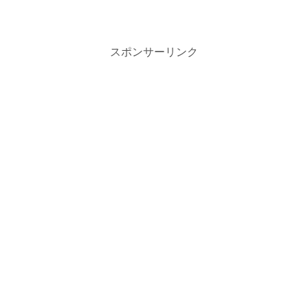
必要となります。本記事では、リープリンスリーグで勝つための戦
略を5つのポイントに分けて解説します。
スポンサーリンク