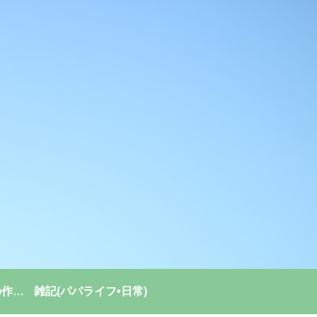
強い組織(チーム)の作り方
雑記(パパライフ•日常)