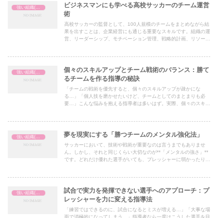
ビジネスマンにも学べる高校サッカーのチーム運営
強い組織(チーム)の作り方
術
高校サッカーの監督として、100人規模のチームをまとめながら結
果を出すことは、企業経営にも通じる重要なスキルです。組織の運
営、リーダーシップ、モチベーション管理、戦略的計画、リソース
の最適化といった要素は、企業経営とスポーツチーム運営の両方に
共通しています。
個々のスキルアップとチーム戦術のバランス：勝て
強い組織(チーム)の作り方
るチームを作る指導の秘訣
「チームの戦術を優先すると、個々のスキルアップが疎かにな
る…」「個人技を磨かせたいけど、チームとしてのまとまりも必
要…」こんな悩みを抱える指導者は多いはず。実際、個々のスキル
向上とチーム戦術の落とし込みを両立することは、強いチーム作り
の鍵になります。
夢を現実にする「勝つチームのメンタル強化法」
強い組織(チーム)の作り方
サッカーにおいて、技術や戦術が重要なのは言うまでもありませ
ん。しかし、それと同じくらい大切なのが**「メンタルの強さ」**
です。どれだけ優れた選手がいても、プレッシャーに弱かったり、
逆境で諦めてしまったりするチームは勝ち切ることができません。
試合で実力を発揮できない選手へのアプローチ：プ
強い組織(チーム)の作り方
レッシャーを力に変える指導法
「練習ではできるのに、試合になるとミスが増える…」「大事な場
面で消極的になってしまう…」指導者なら一度はこうした選手を目