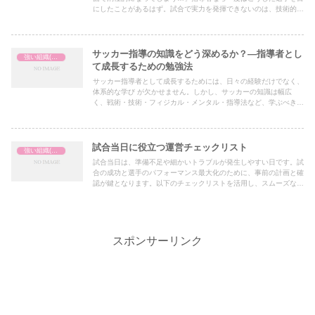
にしたことがあるはず。試合で実力を発揮できないのは、技術的な
問題ではなく、心理的な要因が大きく影響していることが多いです
サッカー指導の知識をどう深めるか？—指導者とし
強い組織(チーム)の作り方
て成長するための勉強法
サッカー指導者として成長するためには、日々の経験だけでなく、
体系的な学び が欠かせません。しかし、サッカーの知識は幅広
く、戦術・技術・フィジカル・メンタル・指導法など、学ぶべきこ
とが多くあります。「どうやって勉強すればいいのか？」と悩む指
導者も多いでしょう。そこで本記事では、サッカー指導の知識を深
めるための具体的な勉強法を紹介します。初心者からベテランま
で、自分に合った学び方を見つけ、指導の質を高めていきましょ
試合当日に役立つ運営チェックリスト
強い組織(チーム)の作り方
う！
試合当日は、準備不足や細かいトラブルが発生しやすい日です。試
合の成功と選手のパフォーマンス最大化のために、事前の計画と確
認が鍵となります。以下のチェックリストを活用し、スムーズな試
合運営を目指しましょう。
スポンサーリンク