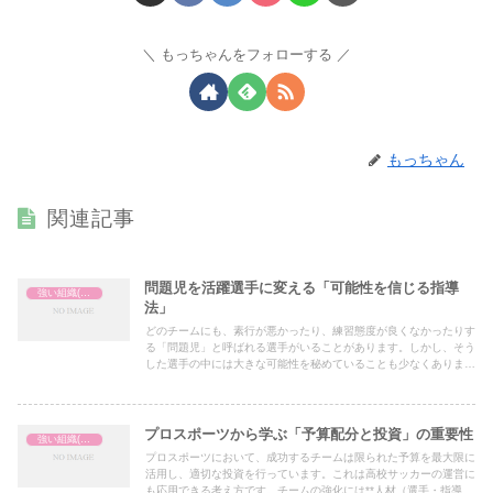
もっちゃんをフォローする
もっちゃん
関連記事
問題児を活躍選手に変える「可能性を信じる指導
強い組織(チーム)の作り方
法」
どのチームにも、素行が悪かったり、練習態度が良くなかったりす
る「問題児」と呼ばれる選手がいることがあります。しかし、そう
した選手の中には大きな可能性を秘めていることも少なくありませ
ん。指導者が彼らの可能性を信じ、適切に関わることで、チームに
とって欠かせない存在へと成長することもあります。ここでは、
「問題児」を活躍選手へと変える指導のポイントを紹介します。
プロスポーツから学ぶ「予算配分と投資」の重要性
強い組織(チーム)の作り方
プロスポーツにおいて、成功するチームは限られた予算を最大限に
活用し、適切な投資を行っています。これは高校サッカーの運営に
も応用できる考え方です。チームの強化には**人材（選手・指導