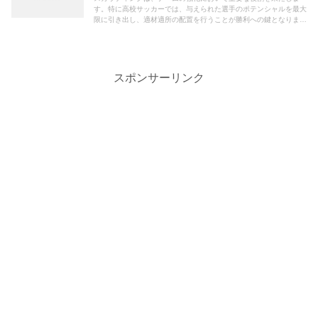
す。特に高校サッカーでは、与えられた選手のポテンシャルを最大
限に引き出し、適材適所の配置を行うことが勝利への鍵となりま
す。本記事では、スカウティングを活用したチーム作りのポイント
を紹介します。
スポンサーリンク