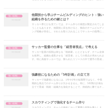
者）、環境（グラウンド・施設）、分析（データ活用）**といった
要素への的確な投資が不可欠です。
他競技から学ぶチームビルディングのヒント：強い
強い組織(チーム)の作り方
組織を作るための鍵とは？
サッカー界だけを見ていては、チーム作りの発想が限定されてしま
うこともあります。他競技に目を向けると、独自のチームビルディ
ング戦略が存在し、それらを取り入れることでサッカーの指導にも
新たな視点を加えることができます。今回は、ラグビー・バスケッ
トボール・野球・陸上競技などから学ぶ「強いチームを作るヒン
ト」を紹介します。
サッカー監督の仕事を「経営者視点」で考える
強い組織(チーム)の作り方
サッカー監督の役割は単なる「戦術家」にとどまらず、チーム全体
を統率し、組織を成長させる「経営者」としての視点が求められま
す。特に高校サッカーでは、限られたリソースの中で選手の育成、
チームの強化、試合での成果を両立しなければなりません。
強豪校になるための「5年計画」の立て方
強い組織(チーム)の作り方
サッカーで強豪校になるには、1年や2年の短期間ではなく、中長
期的な視点でのチーム作りが欠かせません。特に、5年間の計画を
立てて育成・戦術・組織力を強化することで、持続的に勝てるチー
ムが作れます。
スカウティングで強化するチーム作り
強い組織(チーム)の作り方
スカウティングは、チームの強化において重要な役割を果たしま