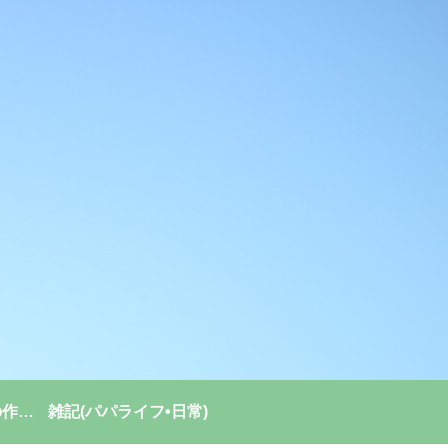
強い組織(チーム)の作り方
雑記(パパライフ•日常)