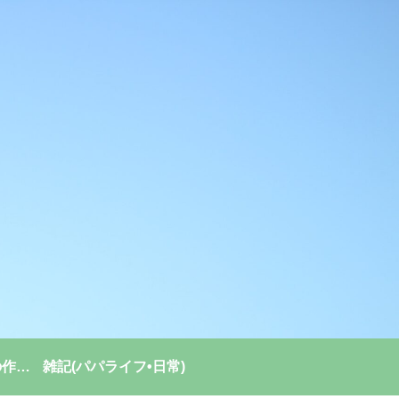
強い組織(チーム)の作り方
雑記(パパライフ•日常)