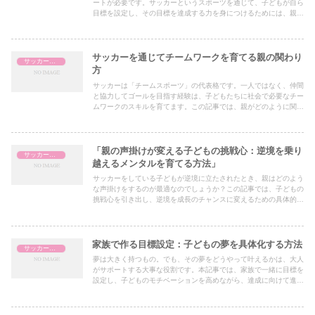
ートが必要です。サッカーというスポーツを通じて、子どもが自ら
目標を設定し、その目標を達成する力を身につけるためには、親が
どのように関われば良いのでしょうか。本記事では、実践的なサポ
ート方法やその効果について具体的に解説します。
サッカーを通じてチームワークを育てる親の関わり
サッカー指導
方
サッカーは「チームスポーツ」の代表格です。一人ではなく、仲間
と協力してゴールを目指す経験は、子どもたちに社会で必要なチー
ムワークのスキルを育てます。この記事では、親がどのように関わ
ることで、子どものチームワーク力を育てられるか、具体的な方法
や成功事例を交えてご紹介します。
「親の声掛けが変える子どもの挑戦心：逆境を乗り
サッカー指導
越えるメンタルを育てる方法」
サッカーをしている子どもが逆境に立たされたとき、親はどのよう
な声掛けをするのが最適なのでしょうか？この記事では、子どもの
挑戦心を引き出し、逆境を成長のチャンスに変えるための具体的な
アプローチを解説します。親の一言が、子どものメンタルを大きく
成長させる鍵になるかもしれません。
家族で作る目標設定：子どもの夢を具体化する方法
サッカー指導
夢は大きく持つもの。でも、その夢をどうやって叶えるかは、大人
がサポートする大事な役割です。本記事では、家族で一緒に目標を
設定し、子どものモチベーションを高めながら、達成に向けて進む
方法を解説します。「ただ応援するだけではない」保護者としての
新しい関わり方を知りたい方は必見です！