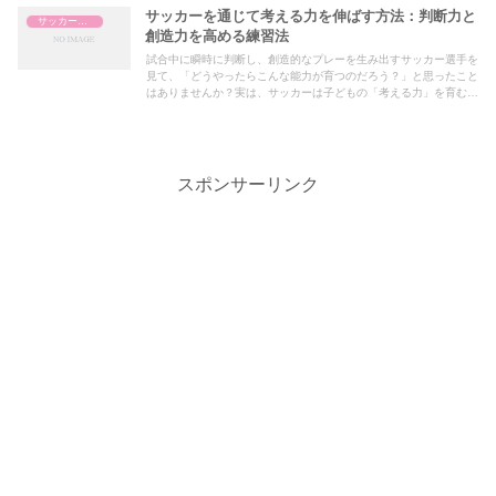
サッカーを通じて考える力を伸ばす方法：判断力と
サッカー指導
創造力を高める練習法
試合中に瞬時に判断し、創造的なプレーを生み出すサッカー選手を
見て、「どうやったらこんな能力が育つのだろう？」と思ったこと
はありませんか？実は、サッカーは子どもの「考える力」を育む最
高のツールです。本記事では、子どもの判断力と創造力を高めるた
めの具体的な練習法と家庭でのサポート方法を紹介します。
スポンサーリンク