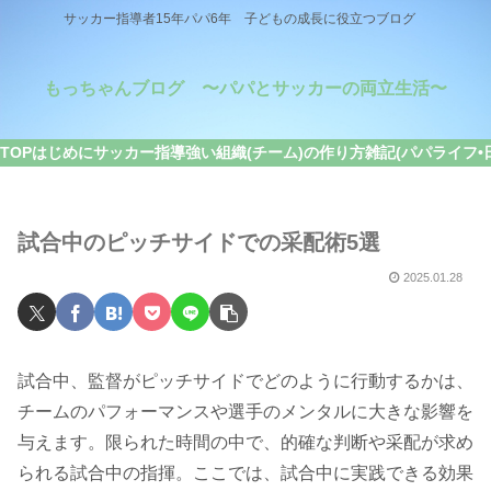
サッカー指導者15年パパ6年 子どもの成長に役立つブログ
もっちゃんブログ 〜パパとサッカーの両立生活〜
TOP
はじめに
サッカー指導
強い組織(チーム)の作り方
雑記(パパライフ•
試合中のピッチサイドでの采配術5選
2025.01.28
試合中、監督がピッチサイドでどのように行動するかは、
チームのパフォーマンスや選手のメンタルに大きな影響を
与えます。限られた時間の中で、的確な判断や采配が求め
られる試合中の指揮。ここでは、試合中に実践できる効果