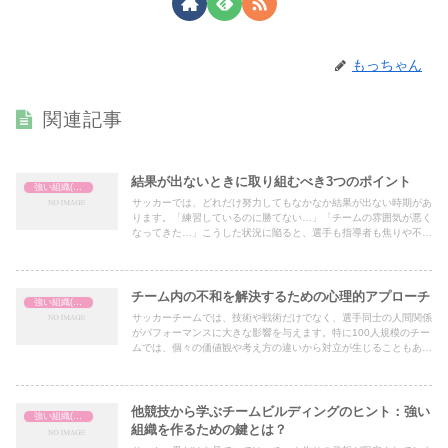
もっちゃん
関連記事
結果が出ないときに取り組むべき3つのポイント
強い組織(チーム)の作り方
サッカーでは、どれだけ努力してもなかなか結果が出ない時期があ
ります。「練習しているのに勝てない…」「チームの雰囲気が悪く
なってきた…」こうした状況に陥ると、選手も指導者も焦りや不安
を感じるものです。
チーム内の不和を解決するための心理的アプローチ
強い組織(チーム)の作り方
サッカーチームでは、技術や戦術だけでなく、選手同士の人間関係
がパフォーマンスに大きな影響を与えます。特に100人規模のチー
ムでは、個々の価値観や考え方の違いから対立が生じることもあり
ます。不和を放置すれば、チームの士気や試合結果にも悪影響を及
ぼしかねません。そこで本記事では、心理的なアプローチを活用し
てチーム内の不和を解決する方法を紹介します。
他競技から学ぶチームビルディングのヒント：強い
強い組織(チーム)の作り方
組織を作るための鍵とは？