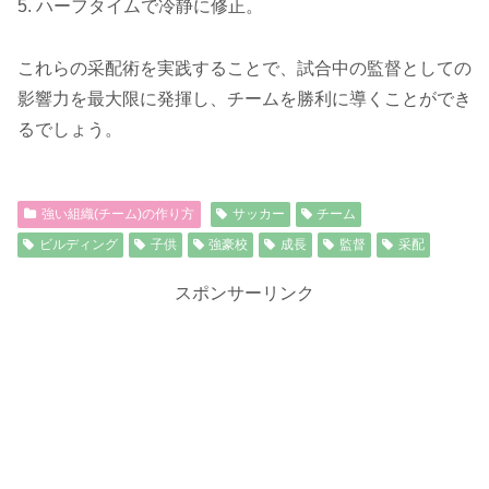
5. ハーフタイムで冷静に修正。
これらの采配術を実践することで、試合中の監督としての
影響力を最大限に発揮し、チームを勝利に導くことができ
るでしょう。
強い組織(チーム)の作り方
サッカー
チーム
ビルディング
子供
強豪校
成長
監督
采配
スポンサーリンク