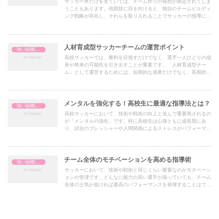
サッカー界だけを見ていては、チーム作りの発想が限定されてしま
うこともあります。他競技に目を向けると、独自のチームビルディ
ング戦略が存在し、それらを取り入れることでサッカーの指導にも
新たな視点を加えることができます。今回は、ラグビー・バスケッ
トボール・野球・陸上競技などから学ぶ「強いチームを作るヒン
ト」を紹介します。
人材育成型サッカーチームの運営ポイント
強い組織(チーム)の作り方
高校サッカーでは、勝利を目指すだけでなく、選手一人ひとりの成
長や将来の可能性を引き出すことが重要です。「人材育成型チー
ム」として運営するためには、短期的な成果だけでなく、長期的視
点に立った指導や環境作りが求められます。ここでは、人材育成型
チームの運営ポイントを解説します。
メンタルを強化する！高校生に最適な指導法とは？
強い組織(チーム)の作り方
高校サッカーにおいて、技術や戦術の向上と並んで重要視されるの
が「メンタルの強化」です。特に高校生は心身ともに成長期にあ
り、試合のプレッシャーや人間関係によるストレスがパフォーマン
スに大きく影響します。本記事では、科学的な研究を基にしたメン
タル強化の指導法を解説し、現場での実践例を紹介します。
チーム全体のモチベーションを高める指導術
強い組織(チーム)の作り方
サッカーにおいて、技術や戦術と同じくらい重要なのがモチベーシ
ョンの管理です。どんなに能力の高い選手が揃っていても、チーム
全体の士気が低ければ最高のパフォーマンスを発揮することはでき
ません。では、どうすればチーム全体のモチベーションを高め、継
続的に維持できるのか？ 本記事では、高校サッカーの現場で活か
せる実践的な指導術を紹介します。