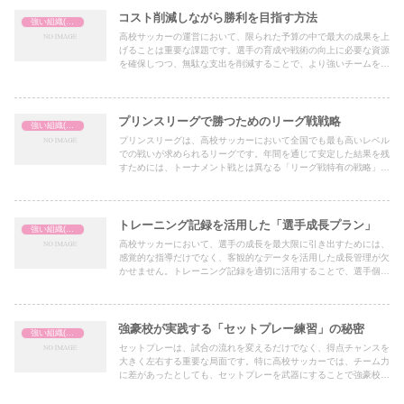
コスト削減しながら勝利を目指す方法
強い組織(チーム)の作り方
高校サッカーの運営において、限られた予算の中で最大の成果を上
げることは重要な課題です。選手の育成や戦術の向上に必要な資源
を確保しつつ、無駄な支出を削減することで、より強いチームを作
ることができます。
プリンスリーグで勝つためのリーグ戦戦略
強い組織(チーム)の作り方
プリンスリーグは、高校サッカーにおいて全国でも最も高いレベル
での戦いが求められるリーグです。年間を通じて安定した結果を残
すためには、トーナメント戦とは異なる「リーグ戦特有の戦略」が
必要となります。本記事では、リープリンスリーグで勝つための戦
略を5つのポイントに分けて解説します。
トレーニング記録を活用した「選手成長プラン」
強い組織(チーム)の作り方
高校サッカーにおいて、選手の成長を最大限に引き出すためには、
感覚的な指導だけでなく、客観的なデータを活用した成長管理が欠
かせません。トレーニング記録を適切に活用することで、選手個々
の強みや課題を明確にし、効果的な成長プランを立てることができ
ます。本記事では、その具体的な方法を紹介します。
強豪校が実践する「セットプレー練習」の秘密
強い組織(チーム)の作り方
セットプレーは、試合の流れを変えるだけでなく、得点チャンスを
大きく左右する重要な局面です。特に高校サッカーでは、チーム力
に差があったとしても、セットプレーを武器にすることで強豪校に
勝利する可能性を生み出せます。本記事では、強豪校が実践する
「セットプレー練習」の秘密を紹介します。戦術的なポイントから