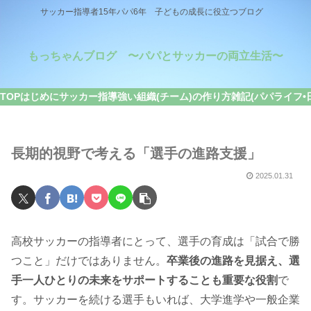
サッカー指導者15年パパ6年 子どもの成長に役立つブログ
もっちゃんブログ 〜パパとサッカーの両立生活〜
TOP
はじめに
サッカー指導
強い組織(チーム)の作り方
雑記(パパライフ•
長期的視野で考える「選手の進路支援」
2025.01.31
高校サッカーの指導者にとって、選手の育成は「試合で勝
つこと」だけではありません。
卒業後の進路を見据え、選
手一人ひとりの未来をサポートすることも重要な役割
で
す。サッカーを続ける選手もいれば、大学進学や一般企業