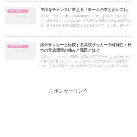
練習方法までを徹底解説し、試合で効果を発揮するためのヒントを
お届けします。
逆境をチャンスに変える「チームの支え合い文化」
強い組織(チーム)の作り方
サッカーでは、必ずしも順風満帆なシーズンばかりではありませ
ん。連敗が続くこともあれば、主力選手の怪我やチーム内の不和な
ど、さまざまな逆境に直面することもあります。しかし、強いチー
ムほど**「逆境を乗り越える力」**を持っており、それを支えてい
るのが「チームの支え合い文化」です。
海外サッカーと比較する高校サッカーの可能性：日
強い組織(チーム)の作り方
本の育成環境の強みと課題とは？
世界のトップリーグで活躍する日本人選手が増えていますが、彼ら
の多くは高校サッカー、もしくはJリーグのアカデミー出身です。
では、日本の高校サッカーは海外の育成システムと比べてどのよう
な特徴があり、どのような可能性を秘めているのでしょうか？本記
事では、海外と日本の育成環境を比較しながら、日本の高校サッカ
ーが持つ強みと今後の課題について掘り下げていきます。
スポンサーリンク